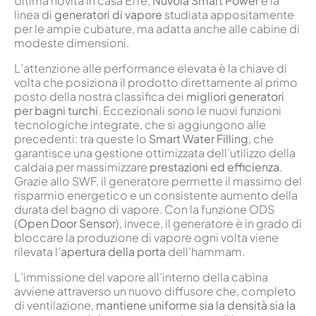
Ultima novità in casa Effe,
Nuvola Smart Power
è la
linea di
generatori di vapore
studiata appositamente
per le ampie cubature, ma adatta anche alle cabine di
modeste dimensioni.
L’attenzione alle performance elevata è la chiave di
volta che posiziona il prodotto direttamente al primo
posto della nostra classifica dei
migliori generatori
per bagni turchi
. Eccezionali sono le nuovi funzioni
tecnologiche integrate, che si aggiungono alle
precedenti: tra queste lo
Smart Water Filling
, che
garantisce una gestione ottimizzata dell’utilizzo della
caldaia per massimizzare
prestazioni ed efficienza
.
Grazie allo SWF, il generatore permette il massimo del
risparmio energetico e un consistente aumento della
durata del bagno di vapore. Con la funzione ODS
(
Open Door Sensor
), invece, il generatore è in grado di
bloccare la produzione di vapore ogni volta viene
rilevata l’
apertura della porta
dell’hammam.
L’immissione del vapore all’interno della cabina
avviene attraverso un nuovo diffusore che, completo
di ventilazione,
mantiene uniforme sia la densità sia la