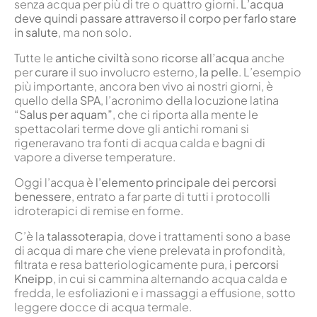
senza acqua per più di tre o quattro giorni.
L’acqua
deve quindi passare attraverso il corpo per farlo stare
in salute
, ma non solo.
Tutte le
antiche civiltà
sono
ricorse all’acqua
anche
per
curare
il suo involucro esterno,
la pelle
. L’esempio
più importante, ancora ben vivo ai nostri giorni, è
quello della
SPA
, l’acronimo della locuzione latina
“Salus per aquam”
, che ci riporta alla mente le
spettacolari terme dove gli antichi romani si
rigeneravano tra fonti di acqua calda e bagni di
vapore a diverse temperature.
Oggi l’acqua è
l’elemento principale dei percorsi
benessere
, entrato a far parte di tutti i protocolli
idroterapici di remise en forme.
C’è la
talassoterapia
, dove i trattamenti sono a base
di acqua di mare che viene prelevata in profondità,
filtrata e resa batteriologicamente pura, i
percorsi
Kneipp
, in cui si cammina alternando acqua calda e
fredda, le esfoliazioni e i massaggi a effusione, sotto
leggere docce di acqua termale.