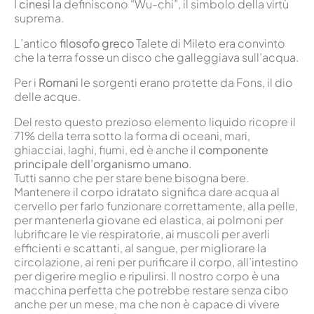
I
cinesi
la definiscono “Wu-chi”, il simbolo della virtù
suprema.
L’antico
filosofo greco
Talete di Mileto era convinto
che la terra fosse un disco che galleggiava sull’acqua.
Per i
Romani
le sorgenti erano protette da Fons, il dio
delle acque.
Del resto questo prezioso elemento liquido ricopre il
71% della terra sotto la forma di oceani, mari,
ghiacciai, laghi, fiumi, ed è anche il
componente
principale dell’organismo umano
.
Tutti sanno che per stare bene bisogna bere.
Mantenere il corpo idratato significa dare acqua al
cervello per farlo funzionare correttamente, alla pelle,
per mantenerla giovane ed elastica, ai polmoni per
lubrificare le vie respiratorie, ai muscoli per averli
efficienti e scattanti, al sangue, per migliorare la
circolazione, ai reni per purificare il corpo, all’intestino
per digerire meglio e ripulirsi. Il nostro corpo è una
macchina perfetta che potrebbe restare senza cibo
anche per un mese, ma che non è capace di vivere