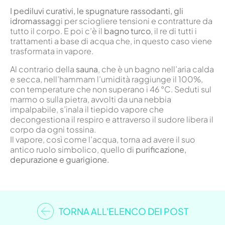
I pediluvi curativi, le spugnature rassodanti, gli
idromassag
gi per sciogliere tensioni e contratture da
tutto il corpo. E poi c’è il
bagno turco
, il re di tutti i
trattamenti a base di acqua che, in questo caso viene
trasformata in vapore.
Al contrario della
sauna
, che è un bagno nell’aria calda
e secca, nell’hammam l’umidità raggiunge il 100%,
con temperature che non superano i 46 °C. Seduti sul
marmo o sulla pietra, avvolti da una nebbia
impalpabile, s’inala il tiepido vapore che
decongestiona il respiro e attraverso il sudore libera il
corpo da ogni tossina.
Il vapore, così come l’acqua, torna ad avere il suo
antico ruolo simbolico, quello di
purificazione,
depurazione e guarigione.
TORNA ALL'ELENCO DEI POST