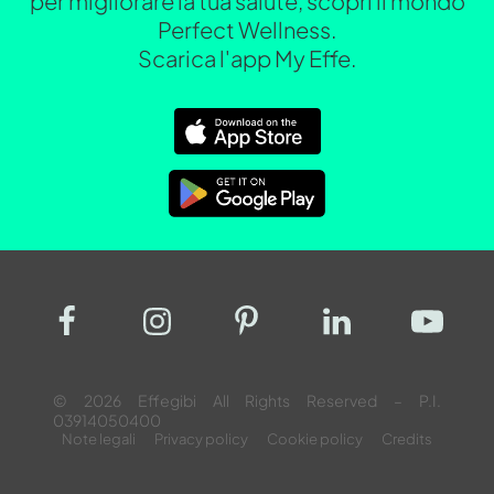
per migliorare la tua salute, scopri il mondo
Perfect Wellness.
Scarica l'app My Effe.
© 2026 Effegibi All Rights Reserved – P.I.
03914050400
Note legali
Privacy policy
Cookie policy
Credits