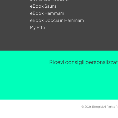
eBook Sauna
eBook Hammam
eBook Doccia in Hammam
My Effe
Ricevi consigli personalizzati
© 2026 Effegibi All Rights