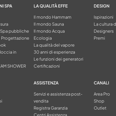
NI SPA
LA QUALITÀ EFFE
DESIGN
Il mondo Hammam
Ispirazioni
isura
Il mondo Sauna
La cultura 
e Spa pubbliche
Il mondo Acqua
Designers
a Progettazione
Ecologia
Premi
ook
La qualità del vapore
doccia in
30 anni di esperienza
Le funzioni dei generatori
TEAM SHOWER
Certificazioni
ASSISTENZA
CANALI
Servizi e assistenza post-
Area Pro
oi
vendita
Shop
Registra Garanzia
Outlet
Centri Assistenza