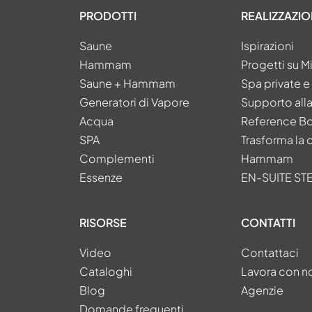
PRODOTTI
REALIZZAZIO
Saune
Ispirazioni
Hammam
Progetti su M
Saune + Hammam
Spa private 
Generatori di Vapore
Supporto all
Acqua
Reference B
SPA
Trasforma la 
Complementi
Hammam
Essenze
EN-SUITE S
RISORSE
CONTATTI
Video
Contattaci
Cataloghi
Lavora con n
Blog
Agenzie
Domande frequenti