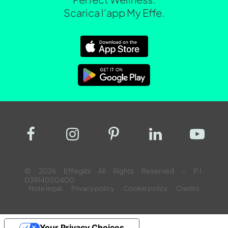
Scarica l'app My Effe.
© 2026 Effegibi All Rights Reserved – P.I.
03914050400
Note legali
Privacy policy
Cookie policy
Credits
Your Privacy Choices