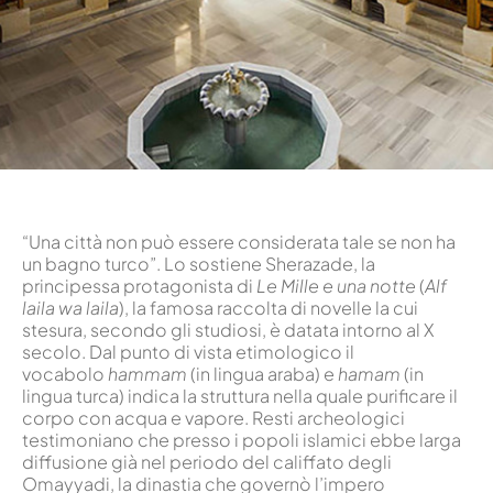
“Una città non può essere considerata tale se non ha
un bagno turco”. Lo sostiene Sherazade, la
principessa protagonista di
Le Mille e una notte
(
Alf
laila wa laila
), la famosa raccolta di novelle la cui
stesura, secondo gli studiosi, è datata intorno al X
secolo. Dal punto di vista etimologico il
vocabolo
hammam
(in lingua araba) e
hamam
(in
lingua turca) indica la struttura nella quale purificare il
corpo con acqua e vapore. Resti archeologici
testimoniano che presso i popoli islamici ebbe larga
diffusione già nel periodo del califfato degli
Omayyadi, la dinastia che governò l’impero