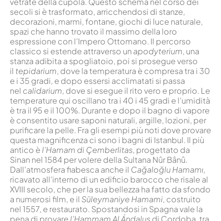
vetrate della cupola. Questo schema nel corso dei
secoli si è trasformato, arricchendosi di stanze,
decorazioni, marmi, fontane, giochi di luce naturale,
spazi che hanno trovato il massimo della loro
espressione con l’Impero Ottomano. Il percorso
classico si estende attraverso un
apodyterium
, una
stanza adibita a spogliatoio, poi si prosegue verso
il
tepidarium
, dove la temperatura è compresa tra i 30
e i 35 gradi, e dopo essersi acclimatati si passa
nel
calidarium
, dove si esegue il rito vero e proprio. Le
temperature qui oscillano tra i 40 i 45 gradi e l’umidità
è tra il 95 e il 100%. Durante e dopo il bagno di vapore
è consentito usare saponi naturali, argille, lozioni, per
purificare la pelle. Fra gli esempi più noti dove provare
questa magnificenza ci sono i bagni di Istanbul. Il più
antico è
l’Hamam di Çemberlitas
, progettato da
Sinan nel 1584 per volere della Sultana Nûr Bânû.
Dall’atmosfera fiabesca anche il
Cağaloğlu Hamamı
,
ricavato all’interno di un edificio barocco che risale al
XVIII secolo, che per la sua bellezza ha fatto da sfondo
a numerosi film, e il
Süleymaniye Hamami
, costruito
nel 1557, e restaurato. Spostandosi in Spagna vale la
pena di provare
l’Hammam Al Ándalus
di Cordoba, tra