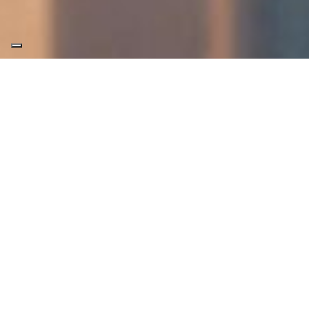
ADAPTA
Adapta es la puerta para hammam que
puede montarse sobre el producto
acabado, sin necesidad de contramarco.
Además, los ajustes permiten adaptarse a
superficies que no son totalmente
cuadradas, por lo que su instalación es
rápida y sencilla.
DESCARGAR FOLLETO DE PUERTAS Y PAREDES
DE VIDRIO