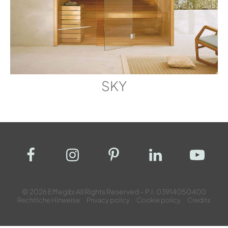
SKY
© 2026 Effegibi All Rights Reserved – P.I. 03914050400
Rechtliche Hinweise
Privacy policy
Cookie policy
Credits