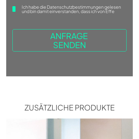
NUVOLA 30
VORINSTALLATIONSBLATT
Ich habe die
Datenschutzbestimmungen
gelesen
und bin damit einverstanden, dass ich von Effe
NUVOLA 30
MONTAGEANLEITUNG
NUVOLA 45
VORINSTALLATIONSBLATT
NUVOLA 45
MONTAGEANLEITUNG
NUVOLA 55
ZUSÄTZLICHE PRODUKTE
VORINSTALLATIONSBLATT
NUVOLA 55
MONTAGEANLEITUNG