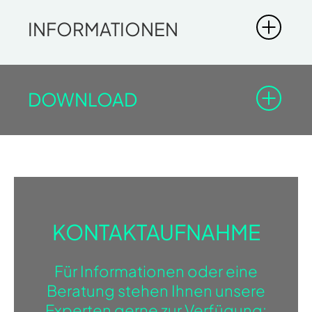
INFORMATIONEN
NUVOLA
DOWNLOAD
Um die Dokumente mit dem Vorhängeschloss-Symbol
herunterladen zu können, müssen Sie im Profibereich
registriert sein.
Einloggen
Registrieren
KONTAKTAUFNAHME
DOWNLOAD BROCHURE
BROSCHÜREN
Für Informationen oder eine
Beratung stehen Ihnen unsere
Experten gerne zur Verfügung: